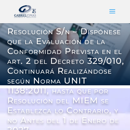
Resolución S/n – Dispónese
que la Evaluación de la
Conformidad Prevista en el
art. 2 del Decreto 329/010,
Continuará Realizándose
según Norma UNIT
1138:2011, hasta que por
Resolución del MIEM se
Establezca lo Contrario, y
no Antes del 1 de Enero de
2027.