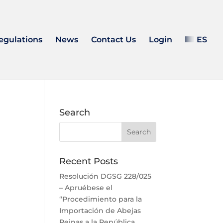
egulations
News
Contact Us
Login
ES
Search
Recent Posts
Resolución DGSG 228/025
– Apruébese el
“Procedimiento para la
Importación de Abejas
Reinas a la República