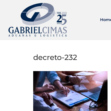
Hom
decreto-232