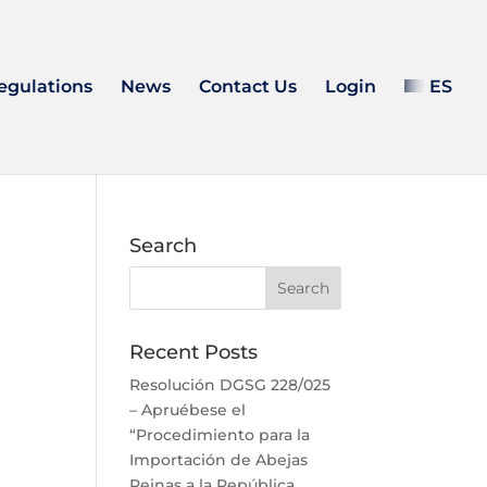
egulations
News
Contact Us
Login
ES
Search
Recent Posts
Resolución DGSG 228/025
– Apruébese el
“Procedimiento para la
Importación de Abejas
Reinas a la República