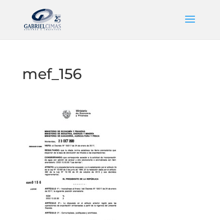
mef_156