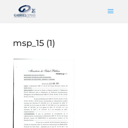
msp_15 (1)