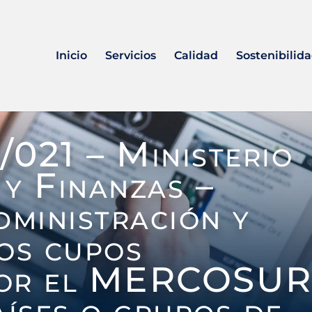
Inicio
Servicios
Calidad
Sostenibilid
/021 – Ministerio
y Finanzas –
dministración y
os cupos
por el MERCOSU
aíses o grupos de