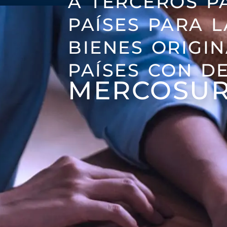
países para 
bienes origi
países con d
MERCOSUR 