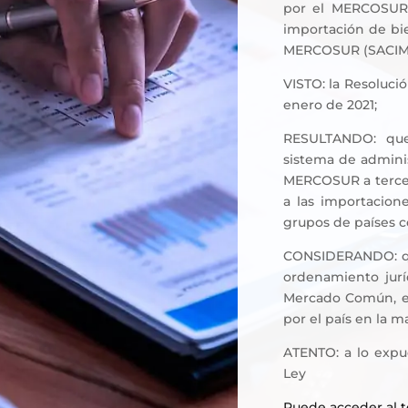
por el MERCOSUR 
importación de bie
MERCOSUR (SACIM
VISTO: la Resoluc
enero de 2021;
RESULTANDO: que
sistema de adminis
MERCOSUR a tercero
a las importacion
grupos de países 
CONSIDERANDO: que
ordenamiento jurí
Mercado Común, e
por el país en la ma
ATENTO: a lo expue
Ley
Puede acceder al 