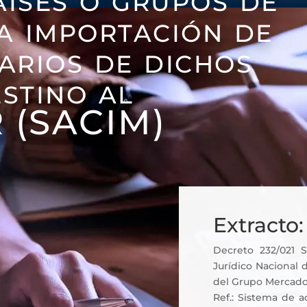
la importación de
narios de dichos
estino al
(SACIM)
Extracto:
Decreto 232/021 
Jurídico Nacional 
del Grupo Mercado
Ref.: Sistema de a