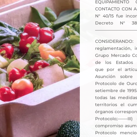
EQUIPAMIENTO
CONTACTO CON AL
N° 40/15 fue inco
Decreto N° 38
—————————
CONSIDERANDO: I)
reglamentación, 
Grupo Mercado Co
de los Estad
que por el artíc
Asunción sobre 
Protocolo de Ouro
setiembre de 1995
todas las medidas
territorios el c
órganos correspond
Protocolo;——-III
compromiso asumid
Protocolo menci