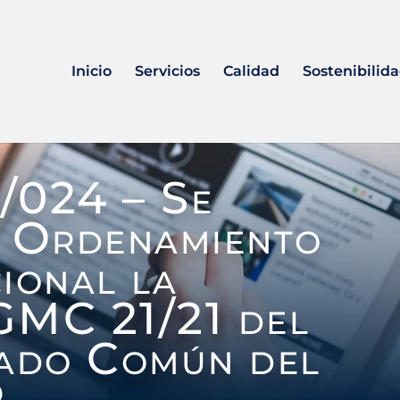
Inicio
Servicios
Calidad
Sostenibilid
/024 – Se
l Ordenamiento
ional la
GMC 21/21 del
ado Común del
.