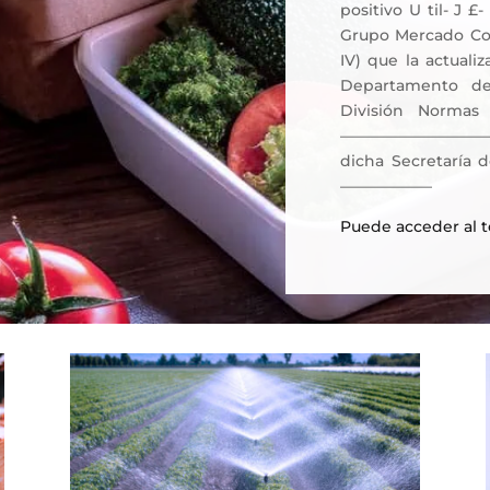
positivo U til- J 
Grupo Mercado C
IV) que la actuali
Departamento de
División Normas 
—————————————V)
dicha Secretaría d
——————
Puede acceder al 