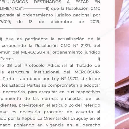
 CELULÓSICOS DESTINADOS A ESTAR EN
IMENTOS”;—————–II) que la Resolución GMC
rporada al ordenamiento jurídico nacional por
7/019, de 13 de diciembre de 2019;
————————————————–
 que es pertinente la actualización de la
incorporando la Resolución GMC N° 21/21, del
mún del MERCOSUR al ordenamiento jurídico
os Partes;————————————————————-II)
ulo 38 del Protocolo Adicional al Tratado de
la estructura institucional del MERCOSUR-
 Preto – aprobado por Ley N° 15.712, de Io de
, los Estados Partes se comprometen a adoptar
 necesarias, para asegurar en sus respectivos
umplimiento de las normas emanadas de los
ientes, previstos en el artículo 2o del referido
) que es necesario proceder de acuerdo al
o por la República Oriental del Uruguay en el
onado poniendo en vigencia en el derecho