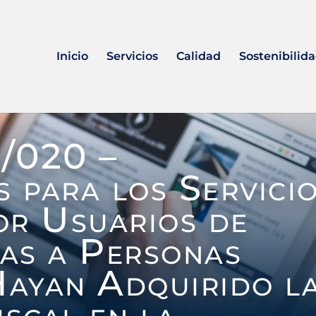
Inicio
Servicios
Calidad
Sostenibilid
/020 –
s para los Servici
or Usuarios de
as a Personas
Hayan Adquirido l
iscal en la