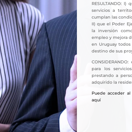
RESULTANDO: I) qu
servicios a terri
cumplan las condic
II) que el Poder E
la inversión com
empleo y mejora de
en Uruguay todos 
destino de sus pro
CONSIDERANDO: qu
para los servici
prestando a perso
adquirido la residen
Puede acceder al 
aquí