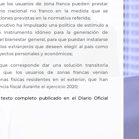
e los usuarios de zona franca pueden prestar
torio nacional no franco en la medida que se
iones previstas en la normativa referida;
jecutivo ha impulsado una política de estímulo a
o instrumento idóneo para la generación de
l bienestar general, para que puedan instalarse
los extranjeros que deseen elegir al país como
yectos personales y económicos;
e corresponde dar una solución transitoria
os que los usuarios de zonas francas venían
nas físicas residentes en el exterior, que han
cia fiscal durante el ejercicio 2020;
texto completo publicado en el Diario Oficial