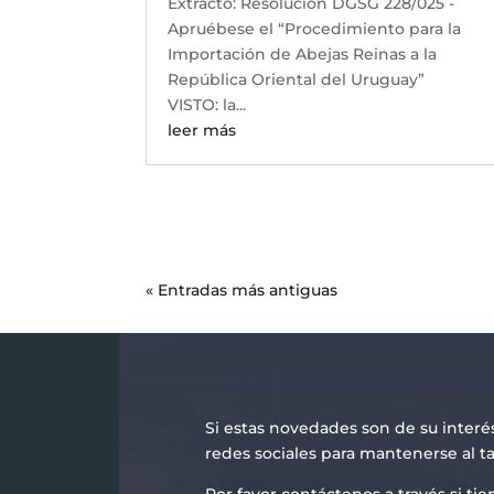
Extracto: Resolución DGSG 228/025 -
Apruébese el “Procedimiento para la
Importación de Abejas Reinas a la
República Oriental del Uruguay”
VISTO: la...
leer más
« Entradas más antiguas
Si estas novedades son de su interé
redes sociales para mantenerse al t
Por favor contáctenos a través si t