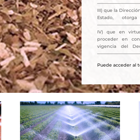
——————————
III) que la Direcci
Estado, otor
—————————
IV) que en virtu
proceder en cons
vigencia del De
—————————
Puede acceder al 