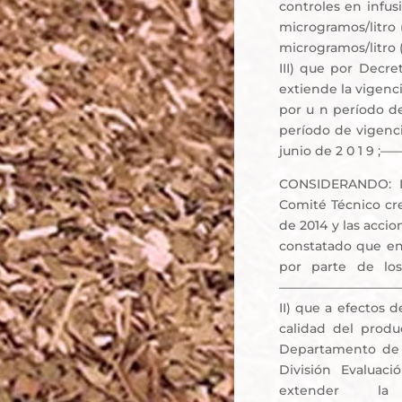
controles en infus
microgramos/litro 
microgramos/litro
III) que por Decre
extiende la vigencia
por u n período de
período de vigenci
junio de 2 0 
CONSIDERANDO: I)
Comité Técnico cre
de 2014 y las accio
constatado que en
por parte de los
——————————
II) que a efectos 
calidad del prod
Departamento de 
División Evaluaci
extender la