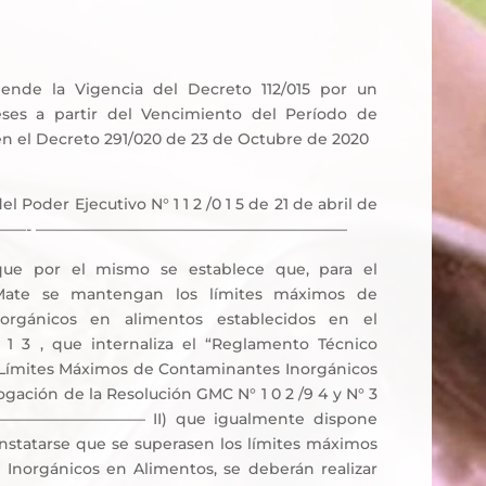
iende la Vigencia del Decreto 112/015 por un
ses a partir del Vencimiento del Período de
en el Decreto 291/020 de 23 de Octubre de 2020
l Poder Ejecutivo N° 1 1 2 /0 1 5 de 21 de abril de
——————- ————————————————————–
ue por el mismo se establece que, para el
Mate se mantengan los límites máximos de
orgánicos en alimentos establecidos en el
 1 3 , que internaliza el “Reglamento Técnico
ímites Máximos de Contaminantes Inorgánicos
gación de la Resolución GMC N° 1 0 2 /9 4 y N° 3
——————————– II) que igualmente dispone
nstatarse que se superasen los límites máximos
Inorgánicos en Alimentos, se deberán realizar