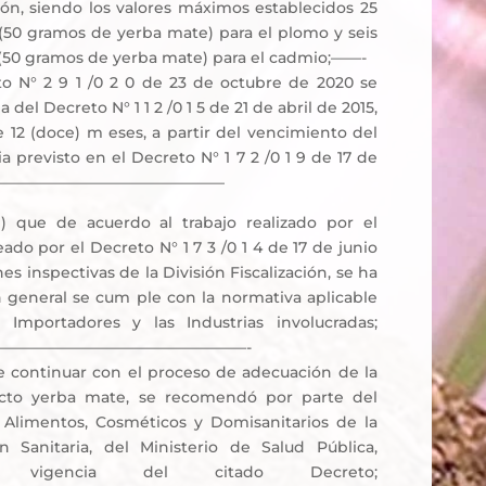
ión, siendo los valores máximos establecidos 25
(50 gramos de yerba mate) para el plomo y seis
 (50 gramos de yerba mate) para el cadmio;——-
to N° 2 9 1 /0 2 0 de 23 de octubre de 2020 se
 del Decreto N° 1 1 2 /0 1 5 de 21 de abril de 2015,
 12 (doce) m eses, a partir del vencimiento del
a previsto en el Decreto N° 1 7 2 /0 1 9 de 17 de
1 9 ;————————————————–
 que de acuerdo al trabajo realizado por el
ado por el Decreto N° 1 7 3 /0 1 4 de 17 de junio
nes inspectivas de la División Fiscalización, se ha
 general se cum ple con la normativa aplicable
 Importadores y las Industrias involucradas;
————————————————-
de continuar con el proceso de adecuación de la
ucto yerba mate, se recomendó por parte del
Alimentos, Cosméticos y Domisanitarios de la
ón Sanitaria, del Ministerio de Salud Pública,
 vigencia del citado Decreto;