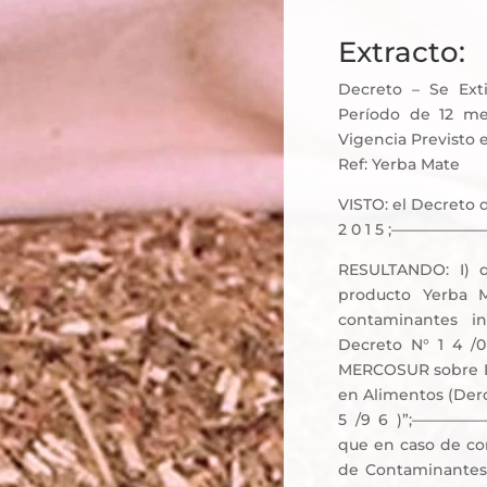
Extracto:
Decreto – Se Ext
Período de 12 me
Vigencia Previsto 
Ref: Yerba Mate
VISTO: el Decreto de
2 0 1 5 ;——
RESULTANDO: I) q
producto Yerba 
contaminantes in
Decreto N° 1 4 /0
MERCOSUR sobre L
en Alimentos (Dero
5 /9 6 )”;————
que en caso de co
de Contaminantes 