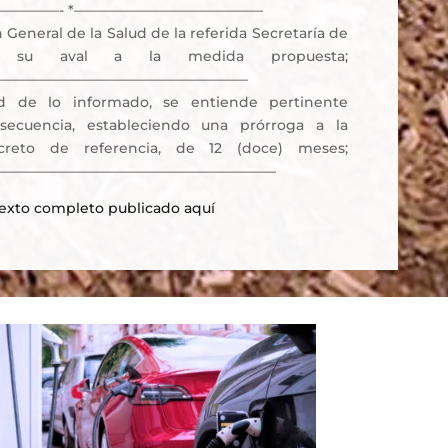
————- *—————————————–
ón General de la Salud de la referida Secretaría de
ga su aval a la medida propuesta;
——————————————————–
d de lo informado, se entiende pertinente
ecuencia, estableciendo una prórroga a la
creto de referencia, de 12 (doce) meses;
————————————————————–
texto completo publicado aquí