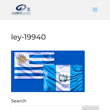
ley-19940
Search