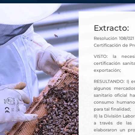
Extracto:
Resolución 108/02
Certificación de P
VISTO: la nece
certificación sani
exportación;
RESULTANDO: I) en
algunos mercados
sanitario oficial
consumo humano, 
para tal finalidad;
II) la División Lab
a través de las 
elaboraron un pro