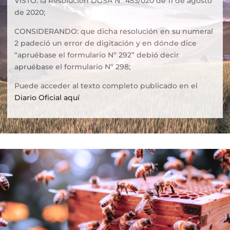
VISTO: la Resolución DGSA Nº 453/020 de 11 de agosto
de 2020;
CONSIDERANDO: que dicha resolución en su numeral
2 padeció un error de digitación y en dónde dice
“apruébase el formulario Nº 292” debió decir
apruébase el formulario Nº 298;
Puede acceder al texto completo publicado en el
Diario Oficial aquí