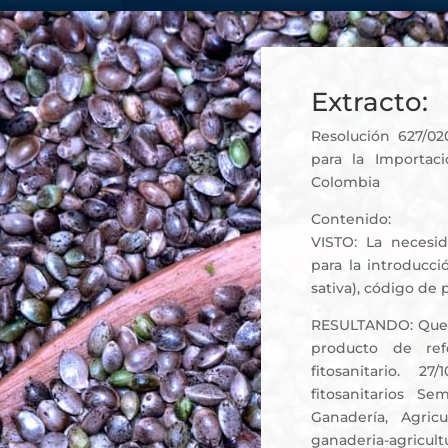
Extracto:
Resolución 627/020
para la Importa
Colombia
Contenido:
VISTO: La necesid
para la introduc
sativa), código de
RESULTANDO: Que c
producto de ref
fitosanitario. 2
fitosanitarios S
Ganadería, Agricu
ganaderia-agricult