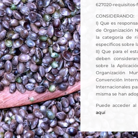
627020-requisitos-
CONSIDERANDO:
I) Que es responsa
de Organización Na
la categoría de ri
específicos sobre l
II) Que para el es
deben considerar
sobre la Aplicació
Organización Mun
Convención Interna
Internacionales pa
misma se han adopt
Puede acceder al
aquí