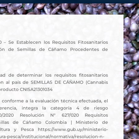
 – Se Establecen los Requisitos Fitosanitarios
ción de Semillas de Cáñamo Procedentes de
ad de determinar los requisitos fitosanitarios
ción al país de SEMILLAS DE CÁÑAMO (Cannabis
 producto CNISA21301034
onforme a la evaluación técnica efectuada, el
erencia, integra la categoría 4 de riesgo
7/10/2020 Resolución N° 627/020 Requisitos
emillas de Cáñamo Colombia | Ministerio de
ltura y Pesca https://www.gub.uy/ministerio-
ura-pesca/institucional/normativa/resolucion-n-