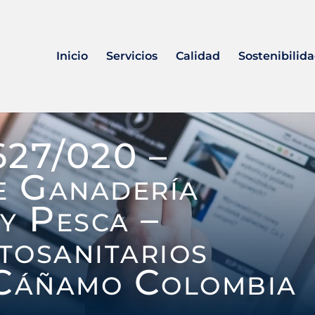
Inicio
Servicios
Calidad
Sostenibilid
627/020 –
e Ganadería
y Pesca –
itosanitarios
 Cáñamo Colombia