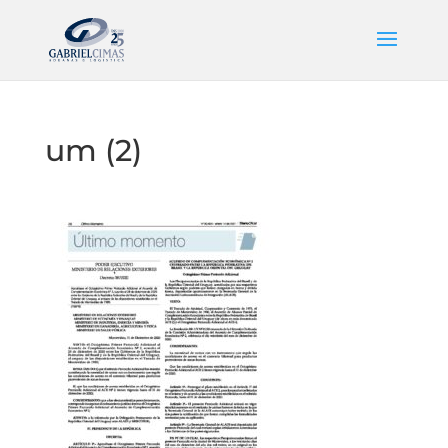
um (2)