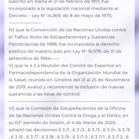
suscrito en Viena el 21 de febrero de 1971, fue
incorporado a la legislación nacional mediante el
Decreto – Ley N° 14.369, de 8 de mayo de 1975;
———————–
IV) que la Convención de las Naciones Unidas contra
el Tráfico Ilícito de Estupefacientes y Sustancias
Psicotrópicas de 1988, fue incorporada al derecho
positivo de nuestro país por Ley N° 16.579, de 21 de
setiembre de 1994;——
V) que la 4 2 a Reunión del Comité de Expertos en
Farmacodependencia de la Organización Mundial de
la Salud, reunida en Ginebra del 21 al 25 de Noviembre
de 2019, evaluó y recomendó la inclusión de nuevas
sustancias a las listas de control;
————————————————————————————
VI) que la Comisión de Estupefacientes de la Oficina
de las Naciones Unidas Contra la Droga y el Delito, en
su 63° período de Sesión, el 4 de Marzo de 2020,
adoptó las decisiones 6 3 /1 , 6 3 /2 , 6 3 /3 , 6 3 /4 , 6 3 /5
, 6 3 /6 , 6 3 /7 , 6 3 /8 , 6 3 /9 , 6 3 /1 0 , 6 3 /1 1 , 6 3 /1 2 , 6